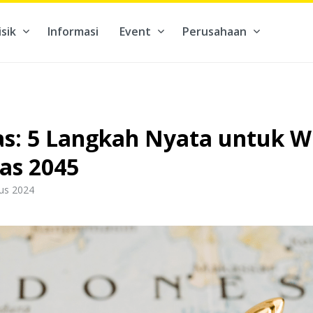
isik
Informasi
Event
Perusahaan
kontribusi pada hal yang benar-benar berarti #BuatMasaDepan
as: 5 Langkah Nyata untuk W
as 2045
tus 2024