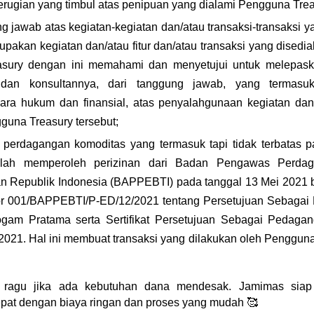
erugian yang timbul atas penipuan yang dialami Pengguna Trea
ng jawab atas kegiatan-kegiatan dan/atau transaksi-transaksi 
pakan kegiatan dan/atau fitur dan/atau transaksi yang disedi
asury dengan ini memahami dan menyetujui untuk melepaska
an konsultannya, dari tanggung jawab, yang termasuk 
ra hukum dan finansial, atas penyalahgunaan kegiatan dan/at
guna Treasury tersebut;
 perdagangan komoditas yang termasuk tapi tidak terbatas p
telah memperoleh perizinan dari Badan Pengawas Perdaga
 Republik Indonesia (BAPPEBTI) pada tanggal 13 Mei 2021 b
001/BAPPEBTI/P-ED/12/2021 tentang Persetujuan Sebagai Pe
gam Pratama serta Sertifikat Persetujuan Sebagai Pedagan
21. Hal ini membuat transaksi yang dilakukan oleh Pengguna 
 ragu jika ada kebutuhan dana mendesak. Jamimas siap 
pat dengan biaya ringan dan proses yang mudah 🥰