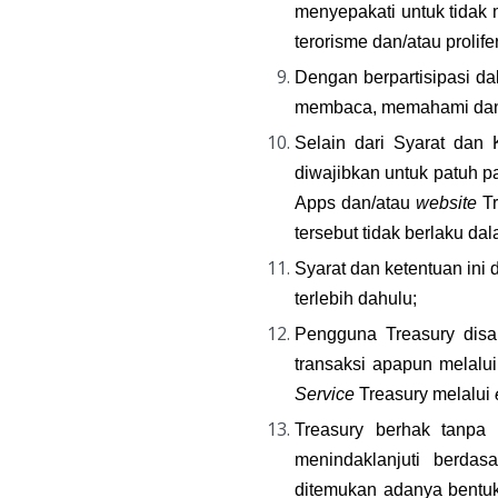
menyepakati untuk tidak
terorisme dan/atau proli
Dengan berpartisipasi da
membaca, memahami dan m
Selain dari Syarat dan 
diwajibkan untuk patuh p
Apps dan/atau 
website
 T
tersebut tidak berlaku da
Syarat dan ketentuan in
terlebih dahulu;
Pengguna Treasury disa
transaksi apapun melalui
Service
 Treasury melalui 
Treasury berhak tanpa 
menindaklanjuti berdas
ditemukan adanya bentuk 