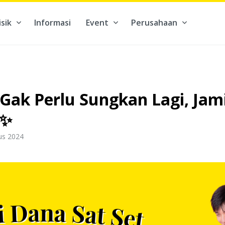
isik
Informasi
Event
Perusahaan
kontribusi pada hal yang benar-benar berarti #BuatMasaDepan
Gak Perlu Sungkan Lagi, Jam
✨
us 2024