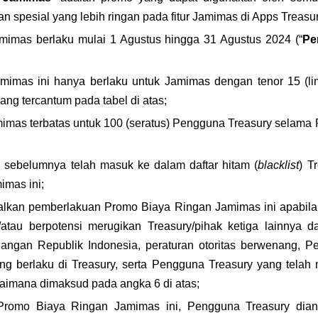
 spesial yang lebih ringan pada fitur Jamimas di Apps Treasur
imas berlaku mulai 1 Agustus hingga 31 Agustus 2024 (“
Pe
imas ini hanya berlaku untuk Jamimas dengan tenor 15 (lim
ng tercantum pada tabel di atas;
imas terbatas untuk 100 (seratus) Pengguna Treasury selama 
sebelumnya telah masuk ke dalam daftar hitam (
blacklist
) T
imas ini;
lkan pemberlakuan Promo Biaya Ringan Jamimas ini apabila d
tau berpotensi merugikan Treasury/pihak ketiga lainnya da
angan Republik Indonesia, peraturan otoritas berwenang, Pe
ng berlaku di Treasury, serta Pengguna Treasury yang telah 
gaimana dimaksud pada angka 6 di atas;
r Promo Biaya Ringan Jamimas
ini, Pengguna Treasury dia