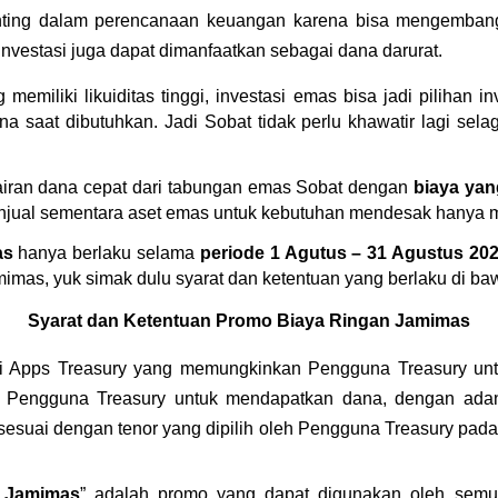
nting dalam perencanaan keuangan karena bisa mengembangk
, investasi juga dapat dimanfaatkan sebagai dana darurat.
emiliki likuiditas tinggi, investasi emas bisa jadi pilihan in
a saat dibutuhkan. Jadi Sobat tidak perlu khawatir lagi selag
airan dana cepat dari tabungan emas Sobat dengan 
biaya yan
njual sementara aset emas untuk kebutuhan mendesak hanya me
as
 hanya berlaku selama 
periode 1 Agutus – 31 Agustus 20
imas, yuk simak dulu syarat dan ketentuan yang berlaku di baw
Syarat dan Ketentuan Promo Biaya Ringan Jamimas
r di Apps Treasury yang memungkinkan Pengguna Treasury un
oleh Pengguna Treasury untuk mendapatkan dana, dengan ad
 sesuai dengan tenor yang dipilih oleh Pengguna Treasury pada
 Jamimas
” adalah promo yang dapat digunakan oleh semu