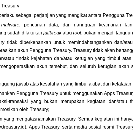
 Treasury;
 berlaku sebagai perjanjian yang mengikat antara Pengguna Tr
 
malware, 
pencurian data, dan gangguan keamanan lain
ng sudah dilakukan 
jailbreak 
atau 
root
, bukan menjadi tanggun
ry tidak diperkenankan untuk memindahtangankan dan/ata
rasikan akun Pengguna Treasury. Treasury tidak akan bertangg
n/atau tindak kejahatan dan/atau kerugian yang timbul atas
mengoperasikan akun tersebut, dan seluruh kerugian akan 
anggung jawab atas kesalahan yang timbul akibat dari kelalaia
enankan Pengguna Treasury untuk menggunakan Apps Treasur
aksi-transaksi yang bukan merupakan kegiatan dan/atau fit
omosikan oleh Treasury;
an yang mengatasnamakan Treasury. Semua kegiatan ini hanya 
.treasury.id), Apps Treasury, serta media sosial resmi Treasur