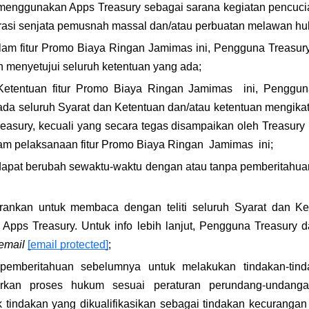
 menggunakan Apps Treasury sebagai sarana kegiatan pencuci
ferasi senjata pemusnah massal dan/atau perbuatan melawan hu
lam fitur Promo Biaya Ringan Jamimas ini, Pengguna Treasury
enyetujui seluruh ketentuan yang ada;
Ketentuan fitur Promo Biaya Ringan Jamimas  ini, Penggun
ada seluruh Syarat dan Ketentuan dan/atau ketentuan mengikat
reasury, kecuali yang secara tegas disampaikan oleh Treasury
lam pelaksanaan fitur Promo Biaya Ringan  Jamimas  ini;
i dapat berubah sewaktu-waktu dengan atau tanpa pemberitahu
rankan untuk membaca dengan teliti seluruh Syarat dan Ke
 Apps Treasury. Untuk info lebih lanjut, Pengguna Treasury
email
[email protected]
;
pemberitahuan sebelumnya untuk melakukan tindakan-tinda
arkan proses hukum sesuai peraturan perundang-undangan
tindakan yang dikualifikasikan sebagai tindakan kecurangan 