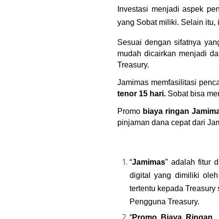
Investasi menjadi aspek pe
yang Sobat miliki. Selain itu
Sesuai dengan sifatnya yang m
mudah dicairkan menjadi dan
Treasury.
Jamimas memfasilitasi penc
tenor 15 hari. 
Sobat bisa me
Promo 
biaya ringan Jamim
pinjaman dana cepat dari Jam
“
Jamimas
” adalah fitu
digital yang dimiliki 
tertentu kepada Treasury
Pengguna Treasury.
“
Promo Biaya Ringan 