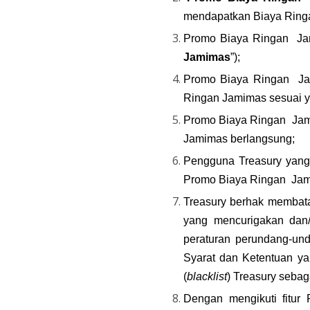
mendapatkan Biaya Ringan
Promo Biaya Ringan  Jam
Jamimas
”);
Promo Biaya Ringan  Jam
Ringan Jamimas sesuai ya
Promo Biaya Ringan  Jam
Jamimas berlangsung;
Pengguna Treasury yang 
Promo Biaya Ringan  Jam
Treasury berhak membata
yang mencurigakan dan/a
peraturan perundang-und
Syarat dan Ketentuan ya
(
blacklist
) Treasury seba
Dengan mengikuti fitu