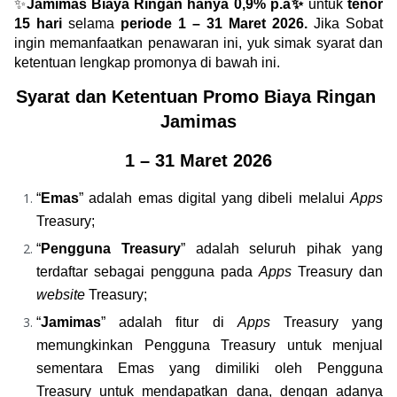
✨
Jamimas Biaya Ringan hanya 0,9% p.a✨
 untuk 
tenor 
15 hari
 selama 
periode 1 – 31 Maret 2026.
 Jika Sobat 
ingin memanfaatkan penawaran ini, yuk simak syarat dan 
ketentuan lengkap promonya di bawah ini.
Syarat dan Ketentuan Promo Biaya Ringan 
Jamimas
1 – 31 Maret 2026
“
Emas
” adalah emas digital yang dibeli melalui 
Apps
Treasury;
“
Pengguna Treasury
” adalah seluruh pihak yang 
terdaftar sebagai pengguna pada 
Apps 
Treasury dan 
website 
Treasury;
“
Jamimas
” adalah fitur di 
Apps 
Treasury yang 
memungkinkan Pengguna Treasury untuk menjual 
sementara Emas yang dimiliki oleh Pengguna 
Treasury untuk mendapatkan dana, dengan adanya 