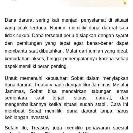
Green Gold
Jual emas kamu ke Treasury
English
Golden Generation
Dana darurat sering kali menjadi penyelamat di situasi 
yang tidak terduga. Namun, memiliki dana darurat saja 
Profile
tidak cukup. Dana tersebut perlu disiapkan dengan syarat 
dan perhitungan yang tepat agar benar-benar dapat 
Tata Kelola
membantu saat dibutuhkan. Mulai dari jumlah yang ideal, 
kemudahan akses, hingga penempatannya karena setiap 
aspek memiliki peran penting.
Untuk memenuhi kebutuhan Sobat dalam menyiapkan 
dana darurat, Treasury hadir dengan fitur Jamimas. Melalui 
Jamimas, Sobat bisa mencairkan tabungan emas 
sementara saat terjadi situasi darurat, dan 
mengembalikannya ketika situasi sudah stabil. Cara ini 
membuat Sobat memiliki dana darurat tanpa harus 
kehilangan investasi.
Selain itu, Treasury juga memiliki penawaran spesial 