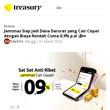
ID
Emas Digital
Promo
Jamimas Siap Jadi Dana Darurat yang Cair Cepat
Emas Fisik
dengan Biaya Rendah Cuma 0,9% p.a! 💰👀
Dayinta
Minggu, 01 Maret 2026
Informasi
Logam Mulia
Antam, UBS
Event
Koin Emas
Perusahaan
Koin Nusantara, Lunar & Custom
Perhiasan
Indonesia
From Story
Gold for Good
Berkontribusi pada hal yang benar-benar berarti
#BuatMasaDepan
Indonesia
Buyback