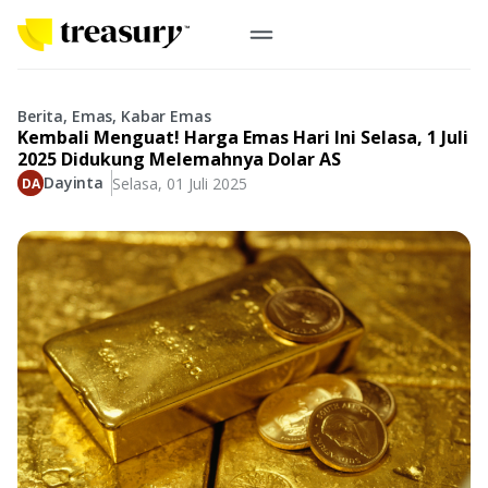
ID
Emas Digital
Berita, Emas, Kabar Emas
Kembali Menguat! Harga Emas Hari Ini Selasa, 1 Juli
Emas Fisik
2025 Didukung Melemahnya Dolar AS
Dayinta
Selasa, 01 Juli 2025
Informasi
Logam Mulia
Antam, UBS
Event
Koin Emas
Perusahaan
Koin Nusantara, Lunar & Custom
Perhiasan
Indonesia
From Story
Gold for Good
Berkontribusi pada hal yang benar-benar berarti
#BuatMasaDepan
Indonesia
Buyback