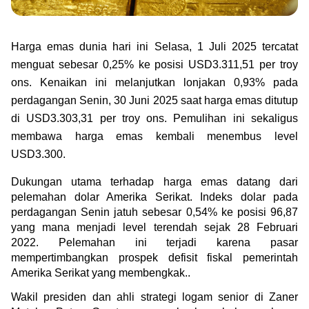
Green Gold
Jual emas kamu ke Treasury
English
Golden Generation
Harga emas dunia hari ini Selasa, 1 Juli 2025 tercatat 
menguat sebesar 0,25% ke posisi USD3.311,51 per troy 
Profile
ons. Kenaikan ini melanjutkan lonjakan 0,93% pada 
perdagangan Senin, 30 Juni 2025 saat harga emas ditutup 
Tata Kelola
di USD3.303,31 per troy ons. Pemulihan ini sekaligus 
membawa harga emas kembali menembus level 
USD3.300.
Dukungan utama terhadap harga emas datang dari 
pelemahan dolar Amerika Serikat. Indeks dolar pada 
perdagangan Senin jatuh sebesar 0,54% ke posisi 96,87 
yang mana menjadi level terendah sejak 28 Februari 
2022. Pelemahan ini terjadi karena pasar 
mempertimbangkan prospek defisit fiskal pemerintah 
Amerika Serikat yang membengkak..
Wakil presiden dan ahli strategi logam senior di Zaner 