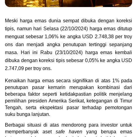
Green Gold
Jual emas kamu ke Treasury
English
Golden Generation
Meski harga emas dunia sempat dibuka dengan koreksi 
tipis, namun hari Selasa (22/10/2024) harga emas ditutup 
Profile
menguat sebesar 1,06% ke angka 
USD 2.748,38 per troy 
ons dan menjadi angka penutupan tertinggi sepanjang 
Tata Kelola
masa. Hari ini Rabu (23/10/2024) harga emas kembali 
dibuka dengan koreksi tipis sebesar 0,05% ke angka USD 
2.747,09 per troy ons.
Kenaikan harga emas secara signifikan di atas 1% pada 
penutupan pasar kemarin merupakan kombinasi dari 
beberapa faktor seperti ketidakpastian politik menjelang 
pemilihan presiden Amerika Serikat, ketegangan di Timur 
Tengah, serta ekspektasi pasar terhadap pemotongan 
suku bunga lanjutan.
Berbagai situasi di atas mendorong para investor untuk 
memperbanyak aset 
safe haven
 yang berupa emas 