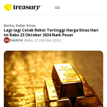
ID
Emas Digital
Berita, Kabar Emas
Lagi-lagi Cetak Rekor Tertinggi Harga Emas Hari
Emas Fisik
Ini Rabu 23 Oktober 2024 Naik Pesat
Dayinta
Rabu, 23 Oktober 2024
Informasi
Logam Mulia
Antam, UBS
Event
Koin Emas
Perusahaan
Koin Nusantara, Lunar & Custom
Perhiasan
Indonesia
From Story
Gold for Good
Berkontribusi pada hal yang benar-benar berarti
#BuatMasaDepan
Indonesia
Buyback