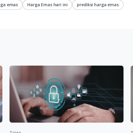
rga emas
Harga Emas hari ini
prediksi harga emas
Trivia
T