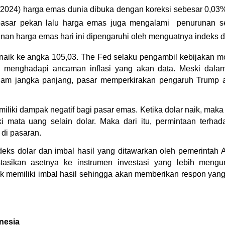
1/2024) harga emas dunia dibuka dengan koreksi sebesar 0,03
pasar pekan lalu harga emas juga mengalami  penurunan 
unan harga emas hari ini dipengaruhi oleh menguatnya indeks d
 naik ke angka 
105,03. The Fed selaku pengambil kebijakan mo
am menghadapi ancaman inflasi yang akan data. Meski dalam 
lam jangka panjang, pasar memperkirakan pengaruh Trump a
iliki dampak negatif bagi pasar emas. Ketika dolar naik, maka
i mata uang selain dolar. Maka dari itu, permintaan terh
di pasaran.
eks dolar dan imbal hasil yang ditawarkan oleh pemerintah Am
asikan asetnya ke instrumen investasi yang lebih meng
dak memiliki imbal hasil sehingga akan memberikan respon yang
onesia