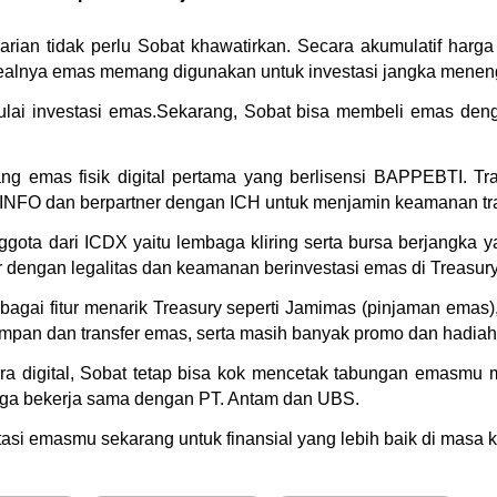
rian tidak perlu Sobat khawatirkan. Secara akumulatif harg
dealnya emas memang digunakan untuk investasi jangka menen
mulai investasi emas.Sekarang, Sobat bisa membeli emas den
 emas fisik digital pertama yang berlisensi BAPPEBTI. Tran
OMINFO dan berpartner dengan ICH untuk menjamin keamanan t
gota dari ICDX yaitu lembaga kliring serta bursa berjangka 
r dengan legalitas dan keamanan berinvestasi emas di Treasury
erbagai fitur menarik Treasury seperti Jamimas (pinjaman ema
pan dan transfer emas, serta masih banyak promo dan hadiah 
digital, Sobat tetap bisa kok mencetak tabungan emasmu men
uga bekerja sama dengan PT. Antam dan UBS. 
asi emasmu sekarang untuk finansial yang lebih baik di masa 