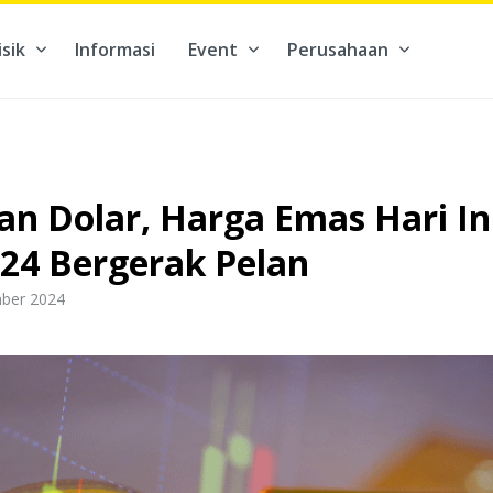
isik
Informasi
Event
Perusahaan
kontribusi pada hal yang benar-benar berarti #BuatMasaDepan
n Dolar, Harga Emas Hari Ini
24 Bergerak Pelan
mber 2024