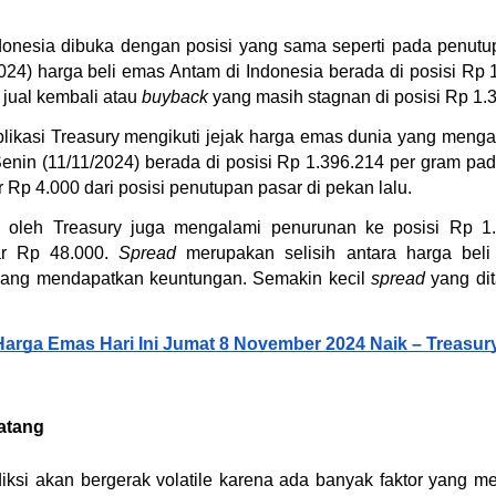
donesia dibuka dengan posisi yang sama seperti pada penutu
024) harga beli emas Antam di Indonesia berada di posisi Rp 
jual kembali atau 
buyback
 yang masih stagnan di posisi Rp 1.
likasi Treasury mengikuti jejak harga emas dunia yang menga
 Senin (11/11/2024) berada di posisi Rp 1.396.214 per gram pad
Rp 4.000 dari posisi penutupan pasar di pekan lalu.
n oleh Treasury juga mengalami penurunan ke posisi Rp 1.
ar Rp 48.000. 
Spread
 merupakan selisih antara harga beli
luang mendapatkan keuntungan. Semakin kecil 
spread
 yang di
 Harga Emas Hari Ini Jumat 8 November 2024 Naik – Treasur
atang
iksi akan bergerak volatile karena ada banyak faktor yang m