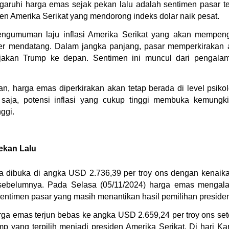
aruhi harga emas sejak pekan lalu adalah sentimen pasar 
en Amerika Serikat yang mendorong indeks dolar naik pesat.
pengumuman laju inflasi Amerika Serikat yang akan mempen
r mendatang. Dalam jangka panjang, pasar memperkirakan aka
ebijakan Trump ke depan. Sentimen ini muncul dari pengal
an, harga emas diperkirakan akan tetap berada di level psikol
saja, potensi inflasi yang cukup tinggi membuka kemungk
nggi.
kan Lalu
a dibuka di angka USD 2.736,39 per troy ons dengan kenaikan
sebelumnya. Pada Selasa (05/11/2024) harga emas mengal
 sentimen pasar yang masih menantikan hasil pemilihan preside
a emas terjun bebas ke angka USD 2.659,24 per troy ons setel
yang terpilih menjadi presiden Amerika Serikat. Di hari Ka