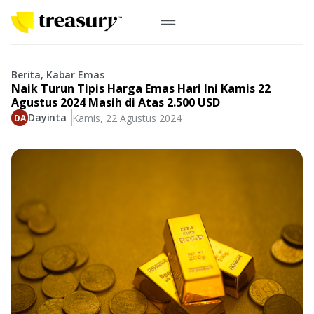
ID
Emas Digital
Berita, Kabar Emas
Naik Turun Tipis Harga Emas Hari Ini Kamis 22
Emas Fisik
Agustus 2024 Masih di Atas 2.500 USD
Dayinta
Kamis, 22 Agustus 2024
Informasi
Logam Mulia
Antam, UBS
Event
Koin Emas
Perusahaan
Koin Nusantara, Lunar & Custom
Perhiasan
Indonesia
From Story
Gold for Good
Berkontribusi pada hal yang benar-benar berarti
#BuatMasaDepan
Indonesia
Buyback