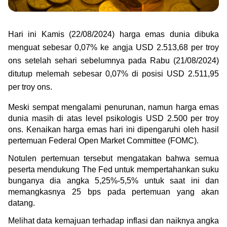
Green Gold
Jual emas kamu ke Treasury
English
Golden Generation
Hari ini Kamis (22/08/2024) harga emas dunia dibuka 
menguat sebesar 0,07% ke angja 
USD 2.513,68 per troy 
Profile
ons setelah sehari sebelumnya pada Rabu (21/08/2024) 
ditutup melemah sebesar 0,07% di posisi USD 2.511,95 
Tata Kelola
per troy ons.
Meski sempat mengalami penurunan, namun harga emas 
dunia masih di atas level psikologis USD 2.500 per troy 
ons. Kenaikan harga emas hari ini dipengaruhi oleh hasil 
pertemuan Federal Open Market Committee (FOMC).
Notulen pertemuan tersebut mengatakan bahwa semua 
peserta mendukung The Fed untuk mempertahankan suku 
bunganya dia angka 5,25%-5,5% untuk saat ini dan 
memangkasnya 25 bps pada pertemuan yang akan 
datang.
Melihat data kemajuan terhadap inflasi dan naiknya angka 