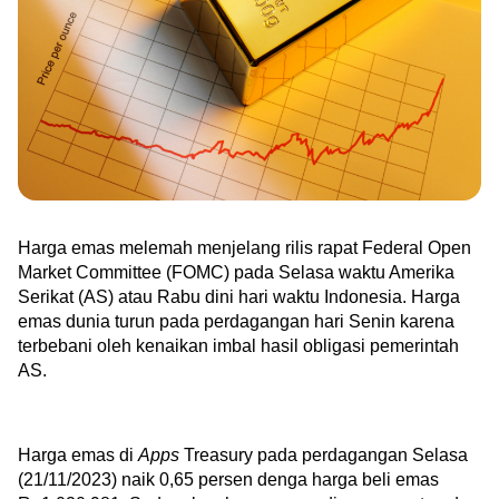
Green Gold
Jual emas kamu ke Treasury
English
Golden Generation
Profile
Tata Kelola
Harga emas melemah menjelang rilis rapat Federal Open 
Market Committee (FOMC) pada Selasa waktu Amerika 
Serikat (AS) atau Rabu dini hari waktu Indonesia. Harga 
emas dunia turun pada perdagangan hari Senin karena 
terbebani oleh kenaikan imbal hasil obligasi pemerintah 
AS.
Harga emas di 
Apps 
Treasury pada perdagangan Selasa 
(21/11/2023) naik 0,65 persen denga harga beli emas 