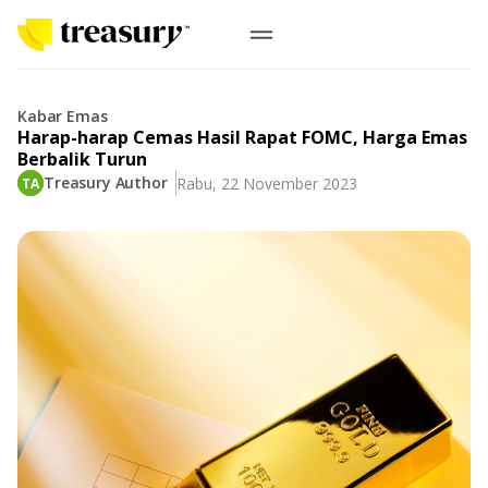
ID
Emas Digital
Kabar Emas
Harap-harap Cemas Hasil Rapat FOMC, Harga Emas
Emas Fisik
Berbalik Turun
Treasury Author
Rabu, 22 November 2023
Informasi
Logam Mulia
Antam, UBS
Event
Koin Emas
Perusahaan
Koin Nusantara, Lunar & Custom
Perhiasan
Indonesia
From Story
Gold for Good
Berkontribusi pada hal yang benar-benar berarti
#BuatMasaDepan
Indonesia
Buyback