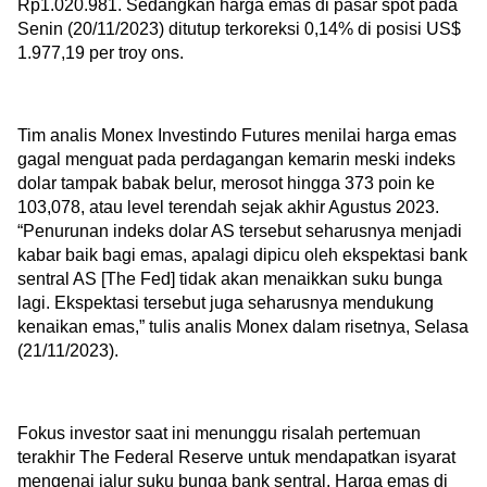
Rp1.020.981. Sedangkan harga emas di pasar spot pada 
Senin (20/11/2023) ditutup terkoreksi 0,14% di posisi US$ 
1.977,19 per troy ons.  
Tim analis Monex Investindo Futures menilai harga emas 
gagal menguat pada perdagangan kemarin meski indeks 
dolar tampak babak belur, merosot hingga 373 poin ke 
103,078, atau level terendah sejak akhir Agustus 2023. 
“Penurunan indeks dolar AS tersebut seharusnya menjadi 
kabar baik bagi emas, apalagi dipicu oleh ekspektasi bank 
sentral AS [The Fed] tidak akan menaikkan suku bunga 
lagi. Ekspektasi tersebut juga seharusnya mendukung 
kenaikan emas,” tulis analis Monex dalam risetnya, Selasa 
(21/11/2023).
Fokus investor saat ini menunggu risalah pertemuan 
terakhir The Federal Reserve untuk mendapatkan isyarat 
mengenai jalur suku bunga bank sentral. Harga emas di 