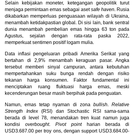
Selain kebijakan moneter, ketegangan geopolitik turut 
menjaga permintaan emas sebagai aset 
safe haven
. Rusia 
dikabarkan memperluas penguasaan wilayah di Ukraina, 
menambah ketidakpastian global. Di sisi lain, bank sentral 
dunia menambah pembelian emas hingga 63 ton pada 
Agustus, sejalan dengan rata-rata paska 2022, 
memperkuat sentimen positif logam mulia.
Data inflasi pengeluaran pribadi Amerika Serikat yang 
bertahan di 2,9% menambah keraguan pasar. Angka 
tersebut memberi sinyal campuran, antara kebutuhan 
mempertahankan suku bunga rendah dengan risiko 
tekanan harga konsumen. Faktor fundamental ini 
menciptakan ruang fluktuasi harga emas, meski 
kecenderungan besar masih berpihak pada penguatan.
Namun, emas tetap nyaman di zona 
bullish
. 
Relative 
Strength Index
 (RSI) dan Stochastic RSI sama-sama 
berada di level 78, menandakan tren kuat namun juga 
kondisi 
overbought
. 
Pivot point
 harian berada di 
USD3.687.00 per troy ons, dengan support USD3.684.00-