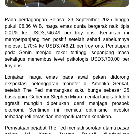
Green Gold
Jual emas kamu ke Treasury
English
Golden Generation
Pada perdagangan Selasa, 23 September 2025 hingga 
pukul 06.36 WIB, harga emas dunia bergerak naik tipis 
0,01% ke USD3,746.49 per troy ons. Kenaikan ini 
Profile
memperpanjang tren positif setelah sehari sebelumnya 
melesat 1,70% ke USD3.746.21 per troy ons. Penutupan 
Tata Kelola
pada Senin menjadi rekor tertinggi sepanjang masa 
sekaligus menembus level psikologis USD3.700.00 per 
troy ons.
Lonjakan harga emas pada awal pekan didorong 
ekspektasi pelonggaran moneter di Amerika Serikat, 
setelah The Fed memangkas suku bunga sebesar 25 
basis poin. Gubernur Stephen Miran menilai langkah lebih 
agresif mungkin diperlukan demi menjaga prospek 
ekonomi. Sentimen ini memicu optimisme investor 
terhadap reli emas dan memperkuat tren kenaikan.
Pernyataan pejabat The Fed menjadi sorotan utama pasar 