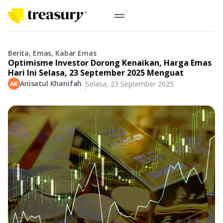
ID
Emas Digital
Berita, Emas, Kabar Emas
Optimisme Investor Dorong Kenaikan, Harga Emas
Emas Fisik
Hari Ini Selasa, 23 September 2025 Menguat
Anisatul Khanifah
Selasa, 23 September 2025
Informasi
Logam Mulia
Antam, UBS
Event
Koin Emas
Perusahaan
Koin Nusantara, Lunar & Custom
Perhiasan
Indonesia
From Story
Gold for Good
Berkontribusi pada hal yang benar-benar berarti
#BuatMasaDepan
Indonesia
Buyback