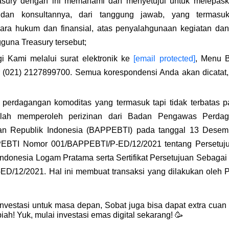
asury dengan ini memahami dan menyetujui untuk melepaska
an konsultannya, dari tanggung jawab, yang termasuk 
ra hukum dan finansial, atas penyalahgunaan kegiatan dan/at
guna Treasury tersebut;
Kami melalui surat elektronik ke 
[email protected]
, Menu B
r (021) 2127899700. Semua korespondensi Anda akan dicatat,
m perdagangan komoditas yang termasuk tapi tidak terbatas 
telah memperoleh perizinan dari Badan Pengawas Perdaga
n Republik Indonesia (BAPPEBTI) pada tanggal 13 Desemb
BTI Nomor 001/BAPPEBTI/P-ED/12/2021 tentang Persetuju
ndonesia Logam Pratama serta Sertifikat Persetujuan Sebagai 
/12/2021. Hal ini membuat transaksi yang dilakukan oleh P
vestasi untuk masa depan, Sobat juga bisa dapat extra cuan
piah! Yuk, mulai investasi emas digital sekarang! 🥳