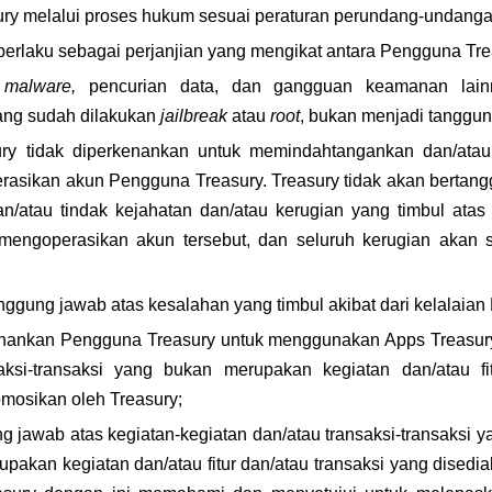
asury melalui proses hukum sesuai peraturan perundang-undang
 berlaku sebagai perjanjian yang mengikat antara Pengguna Tr
 
malware, 
pencurian data, dan gangguan keamanan lain
ng sudah dilakukan 
jailbreak 
atau 
root
, bukan menjadi tanggun
ry tidak diperkenankan untuk memindahtangankan dan/ata
rasikan akun Pengguna Treasury. Treasury tidak akan bertangg
n/atau tindak kejahatan dan/atau kerugian yang timbul atas
mengoperasikan akun tersebut, dan seluruh kerugian akan 
anggung jawab atas kesalahan yang timbul akibat dari kelalaia
enankan Pengguna Treasury untuk menggunakan Apps Treasur
aksi-transaksi yang bukan merupakan kegiatan dan/atau fit
omosikan oleh Treasury;
ng jawab atas kegiatan-kegiatan dan/atau transaksi-transaksi 
pakan kegiatan dan/atau fitur dan/atau transaksi yang disedi