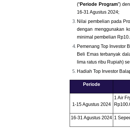
(“
Periode Program
”) de
16-31 Agustus 2024;
Nilai pembelian pada Pro
dengan menggunakan k
minimal pembelian Rp10.
Pemenang Top Investor Ba
Beli Emas terbanyak dal
lima ratus ribu Rupiah) s
Hadiah Top Investor Bala
Periode
1 Air F
1-15 Agustus 2024
Rp100.
16-31 Agustus 2024
1 Sepe