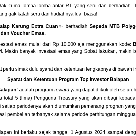
Gak cuma lomba-lomba antar RT yang seru dan berhadiah. Ter
ang gak kalah seru dan hadiahnya luar biasa!
lap Karung Extra Cuan
✨ berhadiah 
Sepeda MTB Polygon
, dan Voucher Emas.
estasi emas mulai dari Rp 10.000 aja menggunakan kode: 
4.
 Makin banyak investasi emas yang Sobat lakukan, makin b
 perlu simak dulu syarat dan ketentuan lengkapnya di bawah in
Syarat dan Ketentuan Program Top Investor Balapan
Balapan
” adalah program 
reward
 yang dapat diikuti oleh selur
a total 5 (lima) Pengguna Treasury yang akan dibagi kepada 
i setiap periodenya akan diumumkan pemenang program yang
asi pembelian terbanyak selama periode perhitungan mingguan
lapan ini berlaku sejak tanggal 1 Agustus 2024 sampai deng