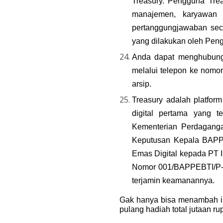
Treasury. Pengguna Tre
manajemen, karyawan d
pertanggungjawaban seca
yang dilakukan oleh Peng
Anda dapat menghubungi 
melalui telepon ke nomo
arsip.
Treasury adalah platfor
digital pertama yang 
Kementerian Perdaganga
Keputusan Kepala BAPPE
Emas Digital kepada PT I
Nomor 001/BAPPEBTI/P-ED
terjamin keamanannya.
Gak hanya bisa menambah in
pulang hadiah total jutaan ru