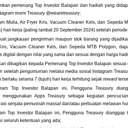
an pemenang Top Investor Balapan dan hadiah yang didapatk
stagram resmi Treasury @wearetreasury;
am Mulia, Air Fryer Kris, Vacuum Cleaner Kels, dan Sepeda M
 hari kerja (paling lambat 20 September 2024) setelah periode
rkait jangkauan pengiriman maupun stok barang yang dijadikan 
 Kris, Vacuum Cleaner Kels, dan Sepeda MTB Polygon, dapa
 digital dengan nilai yang sama dan sesuai dengan harga hadiah
n dibagikan kepada Pemenang Top Investor Balapan sesuai d
 berlaku selama 7 (tujuh) hari kerja terhitung sejak 
reward 
terse
ram Top Investor Balapan ini, Pengguna Treasury diang
k menggunakan Apps Treasury sebagai kegiatan pencucia
ferasi senjata pemusnah massal dan/atau perbuatan melawan hu
am Top Investor Balapan ini, Pengguna Treasury dianggap 
 seluruh ketentuan yang ada;