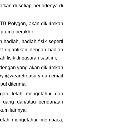
an di setiap periodenya di 
TB Polygon, akan dikirimkan 
 promo berakhir;
hadiah, hadiah fisik seperti 
t digantikan dengan hadiah 
 fisik di pasaran saat ini;
engan yang akan dikirimkan 
paling lambat 7 (tujuh) hari setelah pengumuman melalui media sosial Instagram Treasury @wearetreasury dan email 
but diterima;
gap telah mengetahui dan 
n uang dan/atau pendanaan 
kum lainnya;
telah mengetahui, membaca, 