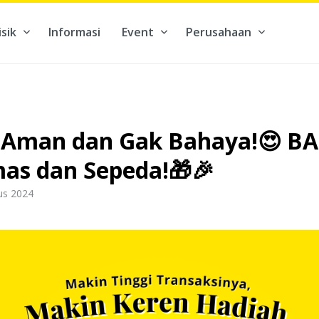
isik
Informasi
Event
Perusahaan
kontribusi pada hal yang benar-benar berarti #BuatMasaDepan
 Aman dan Gak Bahaya!😍 BA
as dan Sepeda!🎁🎉
us 2024