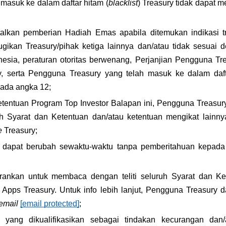
masuk ke dalam daftar hitam (
blacklist
) Treasury tidak dapat m
alkan pemberian Hadiah Emas apabila ditemukan indikasi t
ugikan Treasury/pihak ketiga lainnya dan/atau tidak sesuai
esia, peraturan otoritas berwenang, Perjanjian Pengguna Tre
y, serta Pengguna Treasury yang telah masuk ke dalam daft
ada angka 12;
etentuan Program Top Investor Balapan ini, Pengguna Treasury
h Syarat dan Ketentuan dan/atau ketentuan mengikat lainny
e
 Treasury;
i dapat berubah sewaktu-waktu tanpa pemberitahuan kepada 
rankan untuk membaca dengan teliti seluruh Syarat dan Ke
 Apps Treasury. Untuk info lebih lanjut, Pengguna Treasury
email
[email protected]
;
 yang dikualifikasikan sebagai tindakan kecurangan dan/