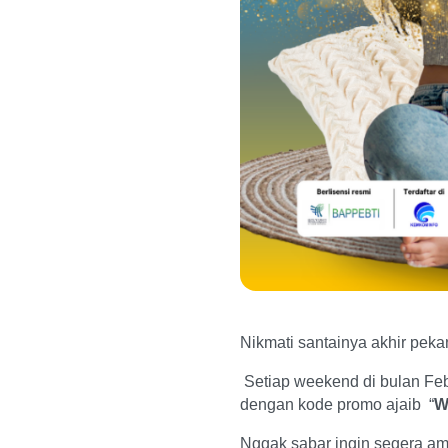
Nikmati santainya akhir peka
Setiap weekend di bulan Febru
dengan kode promo ajaib “
W
Nggak sabar ingin segera amb