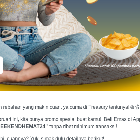
n rebahan yang makin cuan, ya cuma di Treasury tentunya!🚀💰
ari ini, kita punya promo spesial buat kamu! Beli Emas di Apps
EEKENDHEMAT24
,” tanpa ribet minimum transaksi!
il cuannya? Yuk, simak dulu detailnya berikut!