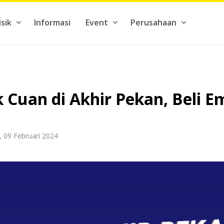
isik
Informasi
Event
Perusahaan
kontribusi pada hal yang benar-benar berarti #BuatMasaDepan
 Cuan di Akhir Pekan, Beli E
, 09 Februari 2024