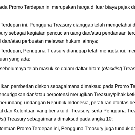
a Promo Terdepan ini merupakan harga di luar biaya pajak dan b
erdepan ini, Pengguna Treasury dianggap telah mengetahui da
y sebagai kegiatan pencucian uang dan/atau pendanaan terori
 dan/atau perbuatan melawan hukum lainnya;
Terdepan, Pengguna Treasury dianggap telah mengetahui, m
tuan yang ada;
ebelumnya telah masuk ke dalam daftar hitam (
blacklist
) Treas
lkan pemberian diskon sebagaimana dimaksud pada Promo Ter
encurigakan dan/atau berpotensi merugikan Treasury/pihak ketig
perundang-undangan Republik Indonesia, peraturan otoritas be
t dan Ketentuan yang berlaku di Treasury, serta Pengguna Trea
ist
) Treasury sebagaimana dimaksud pada angka 10;
etentuan Promo Terdepan ini, Pengguna Treasury juga tunduk da