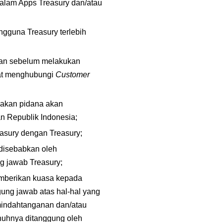
pada seluruh Syarat dan Ketentuan dan/atau ketentuan mengikat lainnya yang terdapat dalam Apps Treasury dan/atau 
gguna Treasury terlebih 
uan sebelum melakukan 
pat menghubungi 
Customer 
dakan pidana akan 
an Republik Indonesia;
easury dengan Treasury;
disebabkan oleh 
g jawab Treasury;
mberikan kuasa kepada 
ung jawab atas hal-hal yang 
mindahtanganan dan/atau 
uhnya ditanggung oleh 