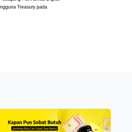
Nomor 001/BAPPEBTI/P-ED/12/2021. Hal ini membuat transaksi yang dilakukan oleh Pengguna Treasury pada 