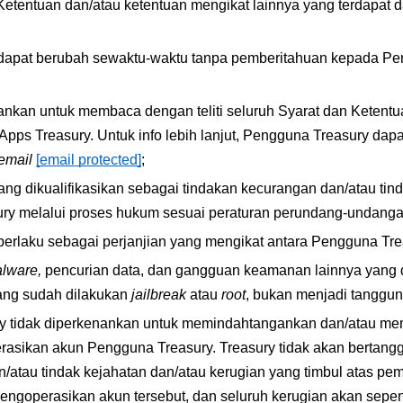
 dapat berubah sewaktu-waktu tanpa pemberitahuan kepada Pen
nkan untuk membaca dengan teliti seluruh Syarat dan Ketent
 Apps Treasury. Untuk info lebih lanjut, Pengguna Treasury da
email
[email protected]
;
ang dikualifikasikan sebagai tindakan kecurangan dan/atau tin
asury melalui proses hukum sesuai peraturan perundang-undang
 berlaku sebagai perjanjian yang mengikat antara Pengguna Tr
lware, 
pencurian data, dan gangguan keamanan lainnya yang 
ng sudah dilakukan 
jailbreak 
atau 
root
, bukan menjadi tanggun
y tidak diperkenankan untuk memindahtangankan dan/atau me
rasikan akun Pengguna Treasury. Treasury tidak akan bertangg
/atau tindak kejahatan dan/atau kerugian yang timbul atas pe
ngoperasikan akun tersebut, dan seluruh kerugian akan sepen