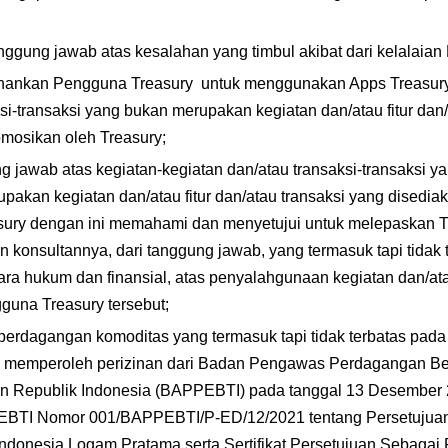
anggung jawab atas kesalahan yang timbul akibat dari kelalaia
nankan Pengguna Treasury  untuk menggunakan Apps Treasury
si-transaksi yang bukan merupakan kegiatan dan/atau fitur dan/
omosikan oleh Treasury;
g jawab atas kegiatan-kegiatan dan/atau transaksi-transaksi y
pakan kegiatan dan/atau fitur dan/atau transaksi yang disedia
ury dengan ini memahami dan menyetujui untuk melepaskan Tre
konsultannya, dari tanggung jawab, yang termasuk tapi tidak t
a hukum dan finansial, atas penyalahgunaan kegiatan dan/atau f
guna Treasury tersebut;
 perdagangan komoditas yang termasuk tapi tidak terbatas pada
ah memperoleh perizinan dari Badan Pengawas Perdagangan Ber
 Republik Indonesia (BAPPEBTI) pada tanggal 13 Desember 2
BTI Nomor 001/BAPPEBTI/P-ED/12/2021 tentang Persetujuan 
ndonesia Logam Pratama serta Sertifikat Persetujuan Sebagai 