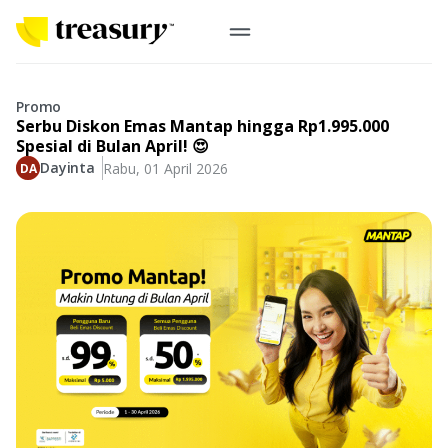
ID
Emas Digital
Promo
Serbu Diskon Emas Mantap hingga Rp1.995.000
Emas Fisik
Spesial di Bulan April! 😍
Dayinta
Rabu, 01 April 2026
Informasi
Logam Mulia
Antam, UBS
Event
Koin Emas
Perusahaan
Koin Nusantara, Lunar & Custom
Perhiasan
Indonesia
From Story
Gold for Good
Berkontribusi pada hal yang benar-benar berarti
#BuatMasaDepan
Indonesia
Buyback