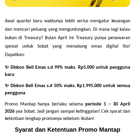
Green Gold
Jual emas kamu ke Treasury
English
Golden Generation
Awal quarter baru waktunya lebih serius mengatur keuangan 
dan mencari peluang yang menguntungkan. Di mana lagi kalau 
Profile
bukan di Treasury? Bulan April ini Treasury punya penawaran 
Tata Kelola
spesial untuk Sobat yang menabung emas digital lho! 
Dapatkan: 
✨ Diskon Beli Emas s.d 99% maks. Rp5.000 untuk pengguna 
baru
✨ Diskon Beli Emas s.d 50% maks. Rp1.995.000 untuk semua 
pengguna
Promo Mantap hanya berlaku selama 
periode 1 – 30 April 
2026
 yaa Sobat. Jadi jangan sampai ketinggalan! Cek syarat dan 
ketentuan lengkap promonya sebelum ikutan!
Syarat dan Ketentuan Promo Mantap