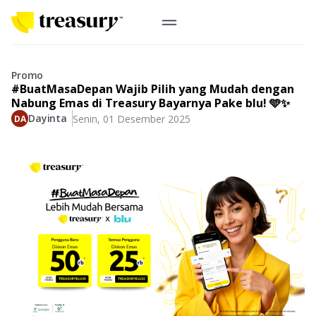
ID
Emas Digital
Promo
#BuatMasaDepan Wajib Pilih yang Mudah dengan
Emas Fisik
Nabung Emas di Treasury Bayarnya Pake blu! 🩵✨
Dayinta
Senin, 01 Desember 2025
Informasi
Logam Mulia
Antam, UBS
Event
Koin Emas
Perusahaan
Koin Nusantara, Lunar & Custom
Perhiasan
Indonesia
From Story
Gold for Good
Berkontribusi pada hal yang benar-benar berarti
#BuatMasaDepan
Indonesia
Buyback