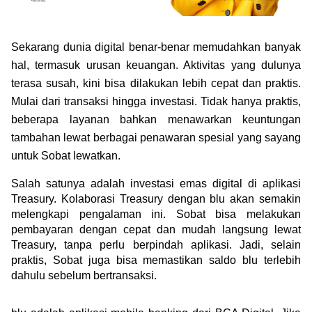
Green Gold
Jual emas kamu ke Treasury
English
Golden Generation
Sekarang dunia digital benar-benar memudahkan banyak 
hal, termasuk urusan keuangan. Aktivitas yang dulunya 
Profile
terasa susah, kini bisa dilakukan lebih cepat dan praktis. 
Mulai dari transaksi hingga investasi. Tidak hanya praktis, 
Tata Kelola
beberapa layanan bahkan menawarkan keuntungan 
tambahan lewat berbagai penawaran spesial yang sayang 
untuk Sobat lewatkan.
Salah satunya adalah investasi emas digital di aplikasi 
Treasury. Kolaborasi Treasury dengan blu akan semakin 
melengkapi pengalaman ini. Sobat bisa melakukan 
pembayaran dengan cepat dan mudah langsung lewat 
Treasury, tanpa perlu berpindah aplikasi. Jadi, selain 
praktis, Sobat juga bisa memastikan saldo blu terlebih 
dahulu sebelum bertransaksi.