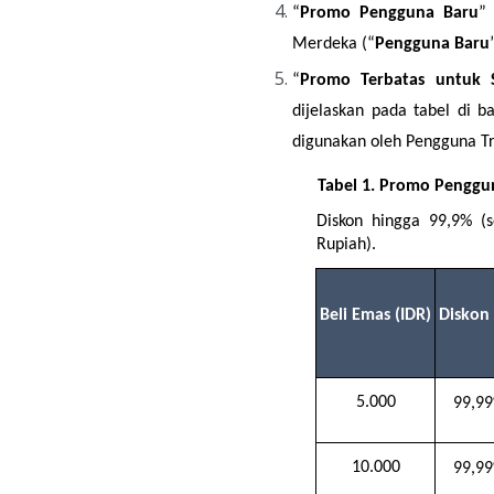
“
Promo Pengguna Baru
”
Merdeka (“
Pengguna Baru
“
Promo Terbatas untuk 
dijelaskan pada tabel di 
digunakan oleh Pengguna Tr
Tabel 1.
Promo Penggun
Diskon hingga 99,9% (
Rupiah).
Beli Emas (IDR)
Diskon
5.000
99,9
10.000
99,9