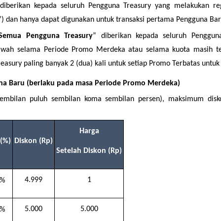
 diberikan kepada seluruh Pengguna Treasury yang melakukan reg
”) dan hanya dapat digunakan untuk transaksi pertama Pengguna Bar
Semua Pengguna Treasury
” diberikan kepada seluruh Penggun
bawah selama Periode Promo Merdeka atau selama kuota masih ter
easury paling banyak 2 (dua) kali untuk setiap Promo Terbatas untu
a Baru (berlaku pada masa Periode Promo Merdeka)
sembilan puluh sembilan koma sembilan persen), maksimum disko
Harga
 (%)
Diskon (Rp)
Setelah Diskon (Rp)
4.999
1
9%
5.000
5.000
9%