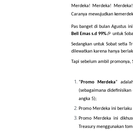
Merdeka! Merdeka! Merdeka! G
Caranya mewujudkan kemerdekaan
Pas banget di bulan Agustus in
Beli Emas s.d 99%
🎉 untuk Soba
Sedangkan untuk Sobat setia T
dilewatkan karena hanya berlak
Tapi sebelum ambil promonya, S
“
Promo Merdeka
” adala
(sebagaimana didefinisikan 
angka 5);
Promo Merdeka ini berlaku 
Promo Merdeka ini dikhus
Treasury menggunakan tomb