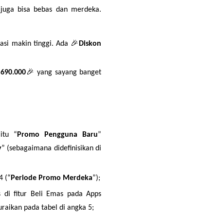
juga bisa bebas dan merdeka. 
asi makin tinggi. Ada 🎉
Diskon 
 690.000
🎉 yang sayang banget 
itu “
Promo Pengguna Baru
” 
y
” (sebagaimana didefinisikan di 
4 (“
Periode Promo Merdeka
”);
di fitur Beli Emas pada Apps 
raikan pada tabel di angka 5;