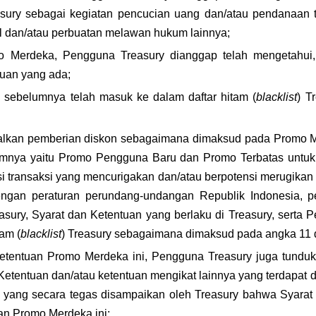
ry sebagai kegiatan pencucian uang dan/atau pendanaan tero
 dan/atau perbuatan melawan hukum lainnya;
o Merdeka, Pengguna Treasury dianggap telah mengetahui
tuan yang ada;
sebelumnya telah masuk ke dalam daftar hitam (
blacklist
) T
lkan pemberian diskon sebagaimana dimaksud pada Promo Me
amnya yaitu Promo Pengguna Baru dan Promo Terbatas untuk
i transaksi yang mencurigakan dan/atau berpotensi merugikan T
engan peraturan perundang-undangan Republik Indonesia, per
sury, Syarat dan Ketentuan yang berlaku di Treasury, serta P
am (
blacklist
) Treasury sebagaimana dimaksud pada angka 11 d
Ketentuan Promo Merdeka ini, Pengguna Treasury juga tunduk
i yang secara tegas disampaikan oleh Treasury bahwa Syarat d
an Promo Merdeka ini;