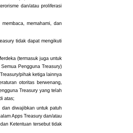
risme dan/atau proliferasi 
, membaca, memahami, dan 
reasury tidak dapat mengikuti 
rdeka (termasuk juga untuk 
 Semua Pengguna Treasury) 
reasury/pihak ketiga lainnya 
aturan otoritas berwenang, 
engguna Treasury yang telah 
i atas;
 dan diwajibkan untuk patuh 
pada seluruh Syarat dan Ketentuan dan/atau ketentuan mengikat lainnya yang terdapat dalam Apps Treasury dan/atau 
an Ketentuan tersebut tidak 