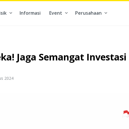
isik
Informasi
Event
Perusahaan
kontribusi pada hal yang benar-benar berarti #BuatMasaDepan
a! Jaga Semangat Investasi 
us 2024